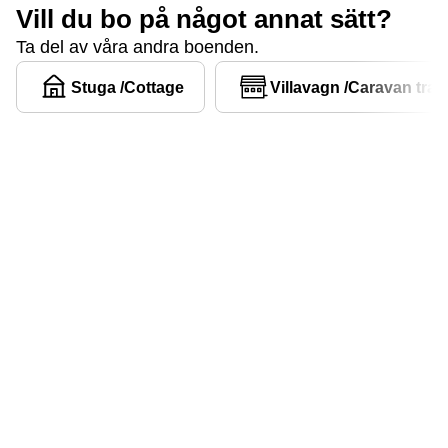
Vill du bo på något annat sätt?
Ta del av våra andra boenden.
Stuga /Cottage
Villavagn /Caravan trail
Alla kan hitta sitt
smultronställe i
Gröne Backes