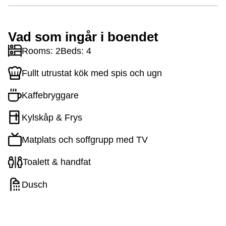
Vad som ingår i boendet
Rooms: 2
Beds: 4
Fullt utrustat kök med spis och ugn
Kaffebryggare
Kylskåp & Frys
Matplats och soffgrupp med TV
Toalett & handfat
Dusch