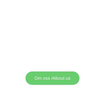
Everyone can find
their favourite place
in the natural
beauty of Gröne
Backe surroundings
Om oss /About us